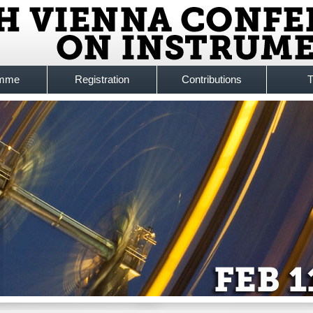
amme
Registration
Contributions
T