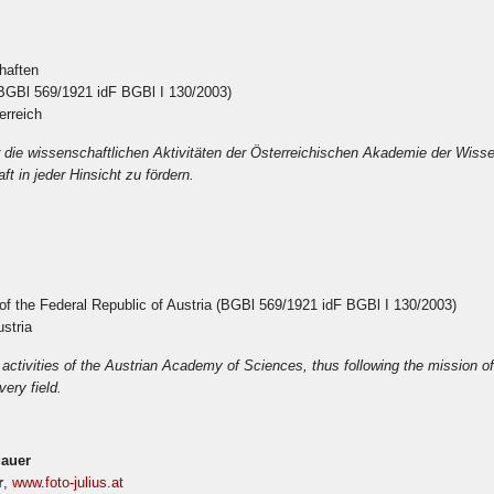
haften
(BGBl 569/1921 idF BGBl I 130/2003)
terreich
r die wissenschaftlichen Aktivitäten der Österreichischen Akademie der Wiss
t in jeder Hinsicht zu fördern.
n of the Federal Republic of Austria (BGBl 569/1921 idF BGBl I 130/2003)
ustria
c activities of the Austrian Academy of Sciences, thus following the mission
ery field.
auer
r
,
www.foto-julius.at